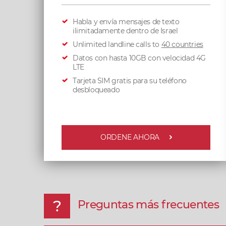
Habla y envía mensajes de texto
ilimitadamente dentro de Israel
Unlimited landline calls to
40 countries
Datos con hasta 10GB con velocidad 4G
LTE
Tarjeta SIM gratis para su teléfono
desbloqueado
ORDENE AHORA
Preguntas más frecuentes