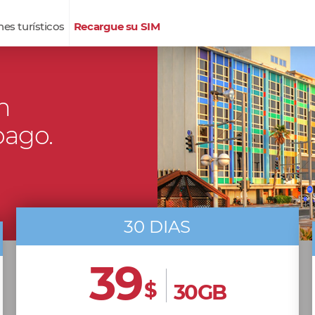
nes turísticos
Recargue su SIM
n
pago.
30 DIAS
39
$
30GB