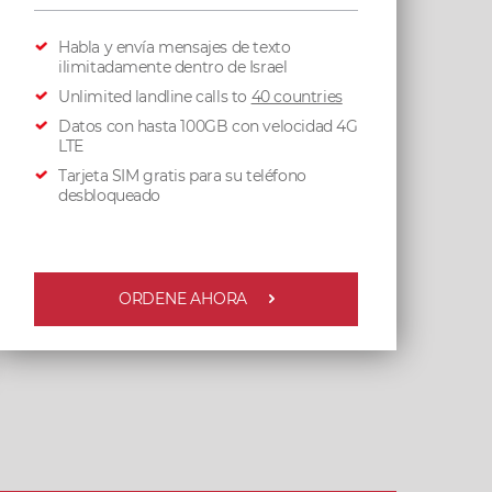
Habla y envía mensajes de texto
ilimitadamente dentro de Israel
Unlimited landline calls to
40 countries
Datos con hasta 100GB con velocidad 4G
LTE
Tarjeta SIM gratis para su teléfono
desbloqueado
ORDENE AHORA