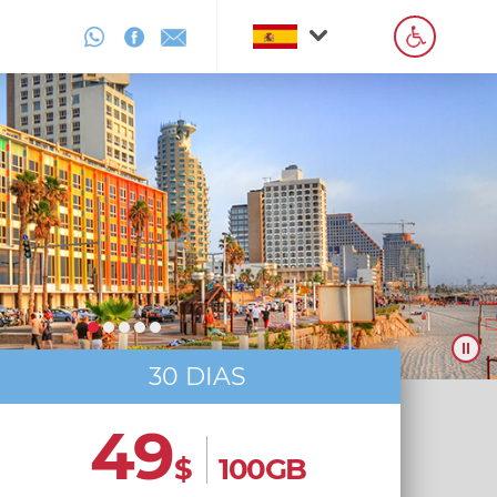
30 DIAS
49
$
100GB