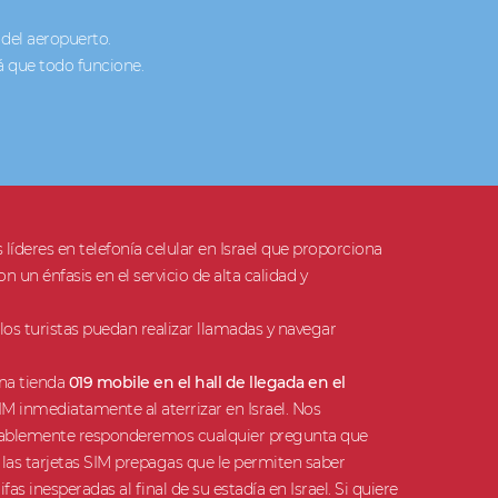
 del aeropuerto.
rá que todo funcione.
líderes en telefonía celular en Israel que proporciona
on un énfasis en el servicio de alta calidad y
s turistas puedan realizar llamadas y navegar
una tienda
019 mobile en el hall de llegada en el
M inmediatamente al aterrizar en Israel. Nos
 amablemente responderemos cualquier pregunta que
as tarjetas SIM prepagas que le permiten saber
s inesperadas al final de su estadía en Israel. Si quiere