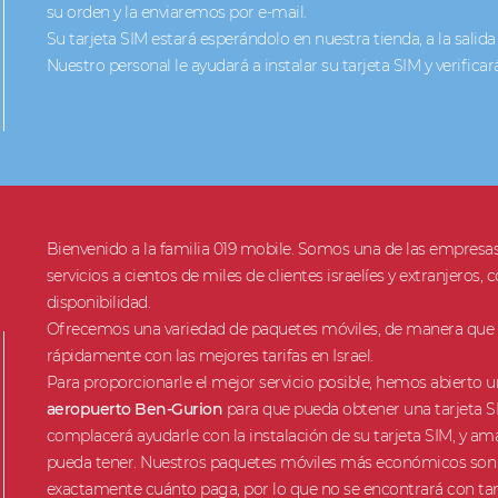
su orden y la enviaremos por e-mail.
Su tarjeta SIM estará esperándolo en nuestra tienda, a la salida
Nuestro personal le ayudará a instalar su tarjeta SIM y verifica
Bienvenido a la familia 019 mobile. Somos una de las empresas 
servicios a cientos de miles de clientes israelíes y extranjeros, c
disponibilidad.
Ofrecemos una variedad de paquetes móviles, de manera que lo
rápidamente con las mejores tarifas en Israel.
Para proporcionarle el mejor servicio posible, hemos abierto 
aeropuerto Ben-Gurion
para que pueda obtener una tarjeta SI
complacerá ayudarle con la instalación de su tarjeta SIM, y
pueda tener. Nuestros paquetes móviles más económicos son l
exactamente cuánto paga, por lo que no se encontrará con tarifa