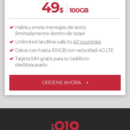
49
$
100GB
Habla y envía mensajes de texto
ilimitadamente dentro de Israel
Unlimited landline calls to
40 countries
Datos con hasta 100GB con velocidad 4G LTE
Tarjeta SIM gratis para su teléfono
desbloqueado
ORDENE AHORA